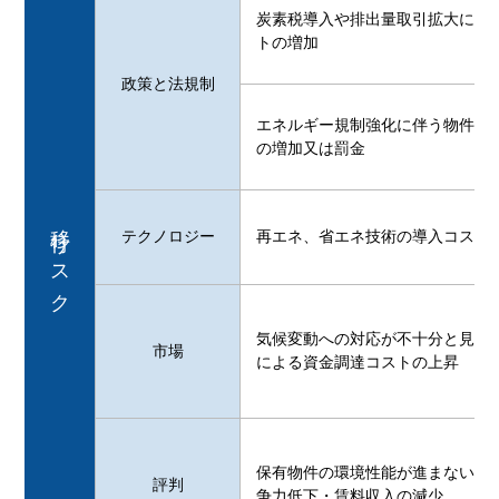
炭素税導入や排出量取引拡大に伴
トの増加
政策と法規制
エネルギー規制強化に伴う物件の
の増加又は罰金
移行リスク
テクノロジー
再エネ、省エネ技術の導入コスト
気候変動への対応が不十分と見做
市場
による資金調達コストの上昇
保有物件の環境性能が進まないこ
評判
争力低下・賃料収入の減少