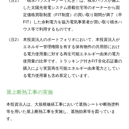
（注1）
「積水ハウスオーナーでんき」は、積水ハウスが施工
した太陽光発電システム搭載住宅等のオーナーから固
定価格買取制度（FIT制度）の買い取り期間が満了（卒
FIT）した余剰電力を協力電気事業者が買い取り積水ハ
ウス等で利用するものです。
（注2）
本投資法人のポートフォリオにおいて、本投資法人が
エネルギー管理権限を有する保有物件の共用部におけ
る電力使用量に対する再生可能エネルギー由来の電力
使用量の比率です。トラッキング付きFIT非化石証書の
購入により実質再生可能エネルギー由来電力としてい
る電力使用量も含め算定しています。
屋上断熱工事の実施
本投資法人は、大規模修繕工事において遮熱シートや断熱塗料
等を用いた屋上断熱工事を実施し、遮熱効果等を図っていま
す。