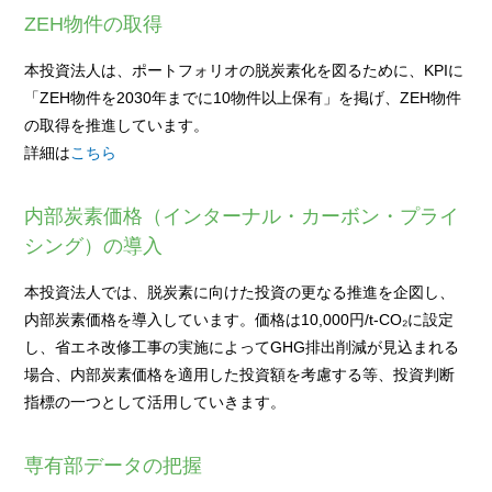
ZEH物件の取得
本投資法人は、ポートフォリオの脱炭素化を図るために、KPIに
「ZEH物件を2030年までに10物件以上保有」を掲げ、ZEH物件
の取得を推進しています。
詳細は
こちら
内部炭素価格（インターナル・カーボン・プライ
シング）の導入
本投資法人では、脱炭素に向けた投資の更なる推進を企図し、
内部炭素価格を導入しています。価格は10,000円/t-CO₂に設定
し、省エネ改修工事の実施によってGHG排出削減が見込まれる
場合、内部炭素価格を適用した投資額を考慮する等、投資判断
指標の一つとして活用していきます。
専有部データの把握