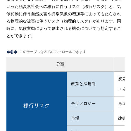
いった脱炭素社会への移行に伴うリスク（移行リスク）と、気
候変動に伴う自然災害や異常気象の増加等によってもたらされ
る物理的な被害に伴うリスク（物理的リスク）があります。同
時に、気候変動によって創出される機会についても想定するこ
とができます。
このテーブルは左右にスクロールできます
分類
炭素税
政策と法規制
エネル
テクノロジー
再エネ
移行リスク
市場
建築物