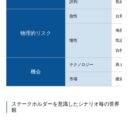
評判
気候変
急性
台風、
海面上
物理的リスク
慢性
気温上
自然災
テクノロジー
再エネ
機会
市場
建築物
ステークホルダーを意識したシナリオ毎の世界
観