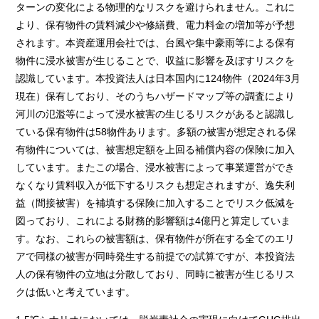
ターンの変化による物理的なリスクを避けられません。これに
より、保有物件の賃料減少や修繕費、電力料金の増加等が予想
されます。本資産運用会社では、台風や集中豪雨等による保有
物件に浸水被害が生じることで、収益に影響を及ぼすリスクを
認識しています。本投資法人は日本国内に124物件（2024年3月
現在）保有しており、そのうちハザードマップ等の調査により
河川の氾濫等によって浸水被害の生じるリスクがあると認識し
ている保有物件は58物件あります。多額の被害が想定される保
有物件については、被害想定額を上回る補償内容の保険に加入
しています。またこの場合、浸水被害によって事業運営ができ
なくなり賃料収入が低下するリスクも想定されますが、逸失利
益（間接被害）を補填する保険に加入することでリスク低減を
図っており、これによる財務的影響額は4億円と算定していま
す。なお、これらの被害額は、保有物件が所在する全てのエリ
アで同様の被害が同時発生する前提での試算ですが、本投資法
人の保有物件の立地は分散しており、同時に被害が生じるリス
クは低いと考えています。