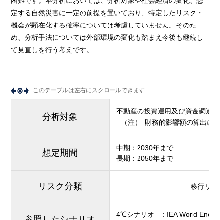
困難です。本分析においては、分析対象や社会経済の変化、想
定する自然災害に一定の前提を置いており、特定したリスク・
機会が顕在化する確率については考慮していません。そのた
め、分析手法については外部環境の変化も踏まえ今後も継続し
て見直しを行う考えです。
このテーブルは左右にスクロールできます
不動産の投資運用及び資金調達に
分析対象
（注）
財務的影響額の算出に
中期：2030年まで
想定期間
長期：2050年まで
リスク分類
移行リス
4℃シナリオ
：
IEA World Energ
参照したシナリオ