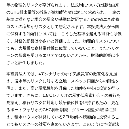
等の物理的リスクが挙げられます。法規制については建物由来
のGHG排出量等の報告が建物所有者に対して求められ、一定の
基準に満たない場合の罰金や基準に対応するための省エネ改修
コストの増加がリスクとして想定されます。本投資法人が米国
に保有する2物件については、こうした基準を超える可能性は低
く、財務的影響は小さいと評価しました。物理的リスクについ
ても、大規模な森林帯付近に位置していないこと、またハリケ
ーンの影響を受けるエリアではないことから、財務的影響は小
さいと評価しました。
本投資法人では、4℃シナリオの示す気象災害の激甚化を見据
え、浸水等のリスクに対する立地・スペック両面からの耐性を
備え、また、高い環境性能を具備した物件を中心に投資を行っ
ています。さらに、1.5℃シナリオの示す低炭素社会への移行を
見据え、移行リスクに対応し競争優位性を維持するため、更な
るポートフォリオのGHG排出削減、グリーン認証の取得に加
え、積水ハウスが開発しているZEH物件へ積極的に投資するこ
とで各リスクへの対応を進めていきます。このように本投資法