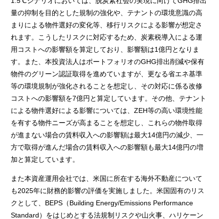
1.5℃シナリオにおいては、脱炭素社会の実現に向けてGHG排出
量の抑制を目的とした規制の強化や、テナントの環境意識の高
まりによる物件選好の変化等、移行リスクによる影響が想定さ
れます。こうしたリスクに対応するため、炭素税導入による運
用コストへの影響額を算定しており、影響額は1億円となりま
す。また、本投資法人はポートフォリオのGHG排出削減や保有
物件のグリーン認証取得を進めていますが、更なる省エネ基準
等の環境規制が強化されることを想定し、その対応に係る改修
コストへの影響額を7億円と算定しています。その他、テナント
による物件選好による影響については、ZEH等の高い環境性能
を有する物件ニーズが高まることを想定し、これらの物件取得
が進まない場合の賃料収入への影響額は最大14億円の減少、一
方で取得が進んだ場合の賃料収入への影響額も最大14億円の増
加と算定しています。
また本資産運用会社では、米国に所在する海外不動産について
も2025年に財務的影響の評価を実施しました。米国固有のリス
クとして、BEPS（Building Energy/Emissions Performance
Standard）をはじめとする法規制リスクや山火事、ハリケーン