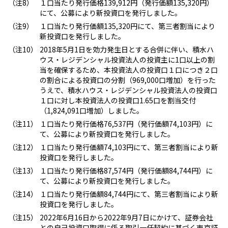
１口当たり発行価格139,912円（発行価額135,320円）
にて、公募により新投資口を発行しました。
１口当たり発行価額135,320円にて、第三者割当により
新投資口を発行しました。
2018年5月1日を効力発生日とする合併に伴い、積水ハ
ウス・レジデンシャル投資法人の投資主に1口以上の割
当を確保するため、本投資法人の投資口１口につき２口
の割合による投資口の分割（969,000口増加）を行った
うえで、積水ハウス・レジデンシャル投資法人の投資口
１口に対し本投資法人の投資口1.65口を割当交付
（1,824,091口増加）しました。
１口当たり発行価格76,537円（発行価額74,103円）に
て、公募により新投資口を発行しました。
１口当たり発行価額74,103円にて、第三者割当により新
投資口を発行しました。
１口当たり発行価格87,574円（発行価額84,744円）に
て、公募により新投資口を発行しました。
１口当たり発行価額84,744円にて、第三者割当により新
投資口を発行しました。
2022年6月16日から2022年9月7日にかけて、証券会社
との自己投資口取得に係る取引一任契約に基づく東京証